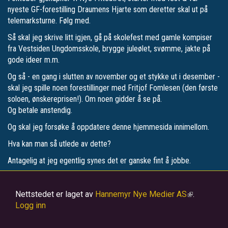
nyeste GF-forestilling Draumens Hjarte som deretter skal ut på
telemarksturne. Følg med.
Så skal jeg skrive litt igjen, gå på skolefest med gamle kompiser
fra Vestsiden Ungdomsskole, brygge juleølet, svømme, jakte på
gode ideer m.m.
Og så - en gang i slutten av november og et stykke ut i desember -
skal jeg spille noen forestillinger med Fritjof Fomlesen (den første
soloen, ønskereprisen!). Om noen gidder å se på.
Og betale anstendig.
Og skal jeg forsøke å oppdatere denne hjemmesida innimellom.
Hva kan man så utlede av dette?
Antagelig at jeg egentlig synes det er ganske fint å jobbe.
Nettstedet er laget av
Hannemyr Nye Medier AS
(link
.
Logg inn
is
external)