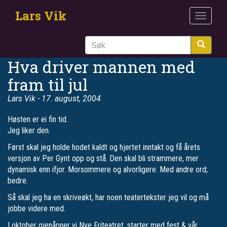
Hopp
Lars Vik
til
Toggle
hovedinnhold
navigat
Søk
Hva driver mannen med
fram til jul
Lars Vik
- 17. august, 2004
Høsten er ei fin tid.
Jeg liker den.
Først skal jeg holde hodet kaldt og hjertet inntakt og få årets
versjon av Per Gynt opp og stå. Den skal bli strammere, mer
dynamisk enn ifjor. Morsommere og alvorligere. Med andre ord;
bedre.
Så skal jeg ha en skriveøkt, har noen teatertekster jeg vil og må
jobbe videre med.
I oktober gjenåpner vi Nye Friteatret, starter med fest & vår