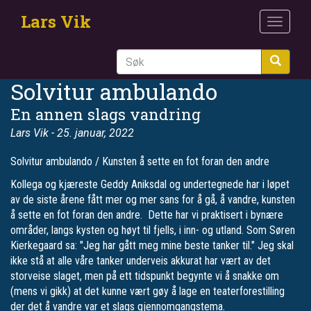
Hopp
Lars Vik
til
Toggle
hovedinnhold
navigat
Søk
Solvitur ambulando
En annen slags vandring
Lars Vik
- 25. januar, 2022
Solvitur ambulando / Kunsten å sette en fot foran den andre
Kollega og kjæreste Geddy Aniksdal og undertegnede har i løpet
av de siste årene fått mer og mer sans for å gå, å vandre, kunsten
å sette en fot foran den andre. Dette har vi praktisert i bynære
områder, langs kysten og høyt til fjells, i inn- og utland. Som Søren
Kierkegaard sa: "Jeg har gått meg mine beste tanker til." Jeg skal
ikke stå at alle våre tanker underveis akkurat har vært av det
storveise slaget, men på ett tidspunkt begynte vi å snakke om
(mens vi gikk) at det kunne vært gøy å lage en teaterforestilling
der det å vandre var et slags gjennomgangstema.