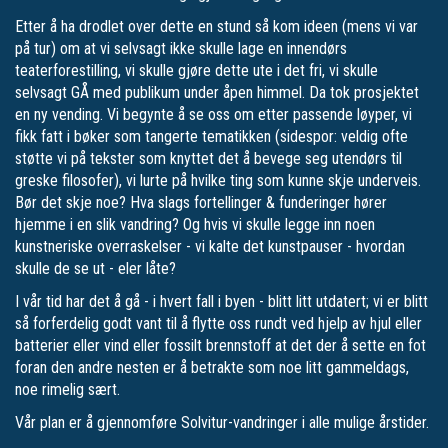
Etter å ha drodlet over dette en stund så kom ideen (mens vi var
på tur) om at vi selvsagt ikke skulle lage en innendørs
teaterforestilling, vi skulle gjøre dette ute i det fri, vi skulle
selvsagt GÅ med publikum under åpen himmel. Da tok prosjektet
en ny vending. Vi begynte å se oss om etter passende løyper, vi
fikk fatt i bøker som tangerte tematikken (sidespor: veldig ofte
støtte vi på tekster som knyttet det å bevege seg utendørs til
greske filosofer), vi lurte på hvilke ting som kunne skje underveis.
Bør det skje noe? Hva slags fortellinger & funderinger hører
hjemme i en slik vandring? Og hvis vi skulle legge inn noen
kunstneriske overraskelser - vi kalte det kunstpauser - hvordan
skulle de se ut - eler låte?
I vår tid har det å gå - i hvert fall i byen - blitt litt utdatert; vi er blitt
så forferdelig godt vant til å flytte oss rundt ved hjelp av hjul eller
batterier eller vind eller fossilt brennstoff at det der å sette en fot
foran den andre nesten er å betrakte som noe litt gammeldags,
noe rimelig sært.
Vår plan er å gjennomføre Solvitur-vandringer i alle mulige årstider.