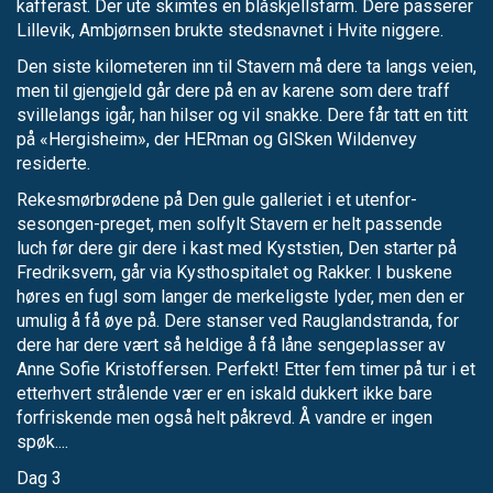
kafferast. Der ute skimtes en blåskjellsfarm. Dere passerer
Lillevik, Ambjørnsen brukte stedsnavnet i Hvite niggere.
Den siste kilometeren inn til Stavern må dere ta langs veien,
men til gjengjeld går dere på en av karene som dere traff
svillelangs igår, han hilser og vil snakke. Dere får tatt en titt
på «Hergisheim», der HERman og GISken Wildenvey
residerte.
Rekesmørbrødene på Den gule galleriet i et utenfor-
sesongen-preget, men solfylt Stavern er helt passende
luch før dere gir dere i kast med Kyststien, Den starter på
Fredriksvern, går via Kysthospitalet og Rakker. I buskene
høres en fugl som langer de merkeligste lyder, men den er
umulig å få øye på. Dere stanser ved Rauglandstranda, for
dere har dere vært så heldige å få låne sengeplasser av
Anne Sofie Kristoffersen. Perfekt! Etter fem timer på tur i et
etterhvert strålende vær er en iskald dukkert ikke bare
forfriskende men også helt påkrevd. Å vandre er ingen
spøk....
Dag 3