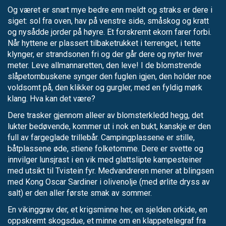
Og været er snart mye bedre enn meldt og straks er dere i
siget: sol fra oven, hav på venstre side, småskog og kratt
og nysådde jorder på høyre. Et forskremt ekorn farer forbi.
Når hyttene er plassert tilbaketrukket i terrenget, i tette
klynger, er strandsonen fri og der går dere og nyter hver
meter. Leve allmannaretten, den leve! I de blomstrende
slåpetornbuskene synger den fuglen igjen, den holder noe
voldsomt på, den klikker og gurgler, med en fyldig mørk
klang. Hva kan det være?
Dere trasker gjennom alleer av blomsterkledd hegg, det
lukter bedøvende, kommer ut i nok en bukt, kanskje er den
full av fargeglade trillebår. Campingplassene er stille,
båtplassene øde, stiene folketomme. Dere er svette og
innvilger lunsjrast i en vik med glattslipte kampesteiner
med utsikt til Tvistein fyr. Medvandreren mener at blingsen
med Kong Oscar Sardiner i olivenolje (med ørlite dryss av
salt) er den aller første smak av sommer.
En vikinggrav der, et krigsminne her, en sjelden orkide, en
oppskremt skogsdue, et minne om en klappetelegraf fra