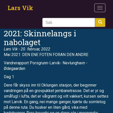
Hopp
Lars Vik
til
Toggle
hovedinnhold
navigat
Søk
2021: Skinnelangs i
nabolaget
Lars Vik
- 20. februar, 2022
Mai 2021: DEN ENE FOTEN FORAN DEN ANDRE
Vandrerapport Porsgrunn-Larvik- Nevlunghavn -
Ødegaarden
Dag 1
Dere får skyss inn til Oklungen stasjon, der begynner
vandringen på en grovpukket jernbanetrasse. Det er yr og
småfugl i lufta, det er vårgrønt og vilt vakkert, kursen settes
mot Larvik. En gang, nei mange ganger, kjørte du somletog
på denne ruta. Du husker en liten gård, vika med
badebygger, flere beverhi og en diger elg i morgendis.