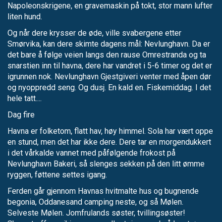
Napoleonskrigene, en gravemaskin på tokt, stor mann lufter
liten hund.
Og når dere krysser de øde, ville svabergene etter
Smørvika, kan dere skimte dagens mål: Nevlunghavn. Da er
det bare å følge veien langs den rause Omrestranda og ta
snarstien inn til havna, dere har vandret i 5-6 timer og det er
igrunnen nok. Nevlunghavn Gjestgiveri venter med åpen dør
og nyoppredd seng. Og dusj. En kald en. Fiskemiddag. I det
hele tatt....
Dag fire
Havna er folketom, flatt hav, høy himmel. Sola har vært oppe
en stund, men det har ikke dere. Dere tar en morgendukkert
i det vårkalde vannet med påfølgende frokost på
Nevlunghavn Bakeri, så slenges sekken på den litt ømme
ryggen, føttene settes igang.
Ferden går gjennom Havnas hvitmalte hus og bugnende
begonia, Oddanesand camping neste, og så Mølen.
Selveste Mølen. Jomfrulands søster, tvillingsøster!