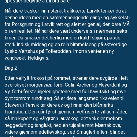
apostler begynte å bli bra såre.
Når dere trasker inn i sterkt trafikkerte Larvik tenker du at
denne ideen med en sammenhengende gang- og sykkelsti
fra Porsgrunn og Larvik rett og slett er genial, den bare MÅ
bli en realitet. Nå har dere vært underveis i nærmere seks
timer. Da smaker det herlig med en kald Isbjørn, passe
sterk indisk middag og en rein himmelseng på aktverdige
Lysko Vertshus på Tollerodden. Imorra venter en ny
vandreøkt. Heldigvis.
Dag 2
Etter velfylt frokost på rommet, strener dere avgårde i lett
overskyet morgenvær, forbi Colin Archer og Heyerdahl og
Vy, forbi førstelinjeleilighetene med full havutsikt og mye
dyrt tomrom rundt seg. Så er dere langsmed riksveien til
Stavern, i Tenvik tar dere av og finner den blåmerka
Fjordstien. Den går først gjennom velfriserte villaområder,
så inn kupert og vårgrønn lauvskog, det veksler mellom
heggeduft og tanglukt, ned en tujaalle mot Mærraklova,
videre gjennom edelløvskog, ved Smuglerhellern blir det