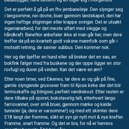
Det er perfekt å gå på en fhv jernbanelinje. Den slynger seg
i langsomme, nei dovne, buer gjennom landskapet, den har
ingen heftige stigninger eller krappe svinger. Det er utsøkt
ingeniørarbeid, for det meste utført med slegge og
håndkraft. BaneNor anbefaler ikke at man går her, men dere
treffer da på en kvartett godt voksne mannfolk som går i
motsatt retning, de savner subbus. Den kommer nok.
Her og der bjeffer en hund eller så breker det en sau, en
bokfink følger med fra buskene og der oppe ligger en stor
rovfugl og duver på vinden. Kan det være en ørn?
Etter noen timer, ved Eikenes, tar dere av og går på fine,
gamle slyngende grusveier fram til Kjose kirke der det blir
termoskaffe og blingser, perfekt vandrekost. Etter rasten er
dere tilbake på sporet, bokstavelig talt, etterhvert langs
farrisvannet, over små bruer, gjennom mørke og kalde
tunneler (ja, dere er varsomme!) og med ett skimter dere
E18 langt der fremme, slikt et syn gir nytt mot & nye krefter.
Framme, snart framme. Og det er bra, for nå er herrens