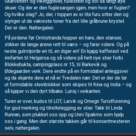
Skarvetreff og vikinggraver, rullestein og sol så langt øye
skuer. Og der er den fuglesangen igjen, men hvor er fuglen?
Og hvilke slag? Jo, der, i toppen av ei lita furu sitter den og
slynger ut de vakreste toner fra det lille gråbrune brystet.
Der er den. Nattergalen.
På jordene før Omlistranda hopper en hare, den stanser,
stikker de lange ørene rett til værs – og farer videre. Og på
neste gulrotjorde en til, en diger en! En kjapp kafferast ved
innfarten til Helgeroa og så videre på helt nye stier forbi
Blokkebukta, campingplass nr 15, til Barkevik og
Ødegaarden verk. Dere endte på en formidabel anleggsvei
og da skjønte dere at nå er Tvedalen nær. Det er der de tar
ut formidable steinblokker som skipes til Kina og India – og
så kjøper vi den dyrt tilbake. Lunsj i veikanten.
Turen er over, kudos til LOT, Larvik og Omegn Turistforening
for god merking og tilrettelegging av stier. Takk til Linda
Runnan, som plukket oss opp og Unni Spakmo som hjalp
oss i gang. Men den største takken går til konsertmesteren
selv, nattergalen.