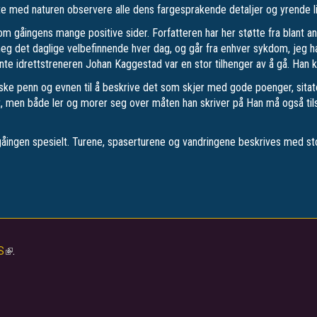
e med naturen observere alle dens fargesprakende detaljer og yrende li
om gåingens mange positive sider. Forfatteren har her støtte fra blant 
r meg det daglige velbefinnende hver dag, og går fra enhver sykdom, jeg 
ente idrettstreneren Johan Kaggestad var en stor tilhenger av å gå. Han 
ke penn og evnen til å beskrive det som skjer med gode poenger, sitater
et, men både ler og morer seg over måten han skriver på Han må også til
g gåingen spesielt. Turene, spaserturene og vandringene beskrives med st
S
(link
.
is
external)