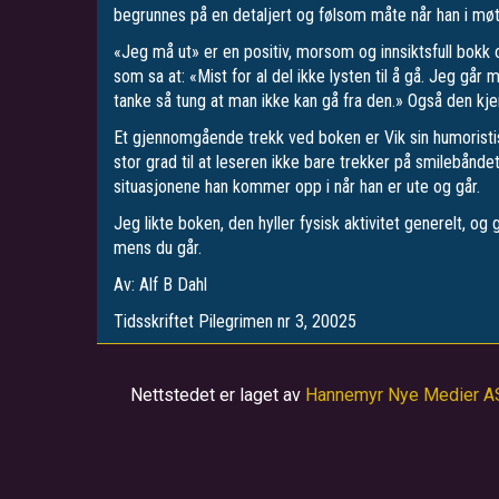
begrunnes på en detaljert og følsom måte når han i møt
«Jeg må ut» er en positiv, morsom og innsiktsfull bokk 
som sa at: «Mist for al del ikke lysten til å gå. Jeg gå
tanke så tung at man ikke kan gå fra den.» Også den kj
Et gjennomgående trekk ved boken er Vik sin humoristis
stor grad til at leseren ikke bare trekker på smilebånd
situasjonene han kommer opp i når han er ute og går.
Jeg likte boken, den hyller fysisk aktivitet generelt, o
mens du går.
Av: Alf B Dahl
Tidsskriftet Pilegrimen nr 3, 20025
Nettstedet er laget av
Hannemyr Nye Medier A