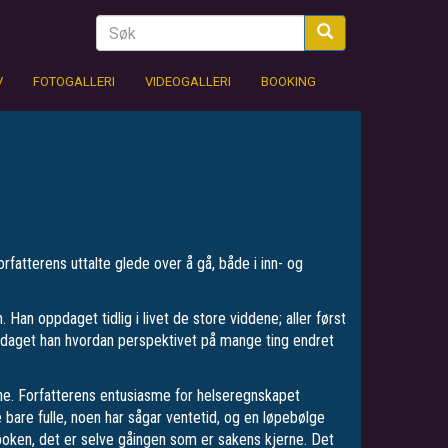
V
FOTOGALLERI
VIDEOGALLERI
BOOKING
rfatterens uttalte glede over å gå, både i inn- og
Han oppdaget tidlig i livet de store viddene; aller først
pdaget han hvordan perspektivet på mange ting endret
enne. Forfatterens entusiasme for helseregnskapet
e bare fulle, noen har sågar ventetid, og en løpebølge
 boken, det er selve gåingen som er sakens kjerne. Det