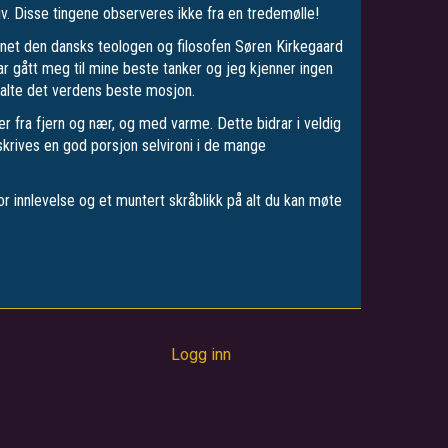
v. Disse tingene observeres ikke fra en tredemølle!
annet den dansks teologen og filosofen Søren Kirkegaard
har gått meg til mine beste tanker og jeg kjenner ingen
kalte det verdens beste mosjon.
 fra fjern og nær, og med varme. Dette bidrar i veldig
skrives en god porsjon selvironi i de mange
or innlevelse og et muntert skråblikk på alt du kan møte
Logg inn