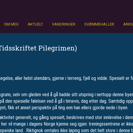
OM MEG
AKTUELT
VANDRINGER
SVØMMEHALLER
ARKI
Tidsskriftet Pilegrimen)
se, aller helst utendørs, gjerne i terreng, fjell og vidde. Spesielt er fo
grunn, selv om gleden ved å gå hadde sitt utspring i nettopp denne byen. 
 den spesielle følelsen ved å gå i timevis, dag etter dag. Samtidig op
ynt, fikk et annet perspektiv på ting enn han ellers gjorde nede i byen.
aktivitet generelt, og gåing spesielt, beskrives med stor innlevelse i d
Og her vil mange i dagens Norge kjenne seg igjen: treningssentrene er ikk
uropeiske land. Riktignok omtales ikke løping som det helt store i denne