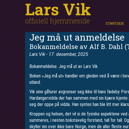
Lars Vik
Hopp
Søk
til
hovedinnhold
offisiell hjemmeside
STARTSIDE
Jeg må ut anmeldelse
Bokanmeldelse av Alf B. Dahl (
Lars Vik
- 17. desember, 2025
Bokanmeldelse. Jeg må ut av Lars Vik
Boken «Jeg må ut» handler om gleden ved å være i bevegel
utland.
Vik sine gåturer avgrenser seg ikke til hans fødeby Pors
Hardangervidda der han sammen med sin kjære kjente på
seg der oppe på vidda. Han syntes han ble litt mer klars
Kroppen og helsen, det vil si de fysiske aspektene ved 
summeres, i nesten bokstavelig forstand, tall for tall. 
skyller inn over ikke bare Norge, men de aller fleste e