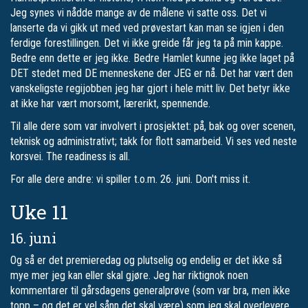
Jeg synes vi nådde mange av de målene vi satte oss. Det vi
lanserte da vi gikk ut med ved prøvestart kan man se igjen i den
ferdige forestillingen. Det vi ikke greide får jeg ta på min kappe.
Bedre enn dette er jeg ikke. Bedre Hamlet kunne jeg ikke laget på
DET stedet med DE menneskene der JEG er nå. Det har vært den
vanskeligste regijobben jeg har gjort i hele mitt liv. Det betyr ikke
at ikke har vært morsomt, lærerikt, spennende.
Til alle dere som var involvert i prosjektet: på, bak og over scenen,
teknisk og administrativt; takk for flott samarbeid. Vi ses ved neste
korsvei. The readiness is all.
For alle dere andre: vi spiller t.o.m. 26. juni. Don't miss it.
Uke 11
16. juni
Og så er det premieredag og plutselig og endelig er det ikke så
mye mer jeg kan eller skal gjøre. Jeg har riktignok noen
kommentarer til gårsdagens generalprøve (som var bra, men ikke
topp – og det er vel sånn det skal være) som jeg skal overlevere