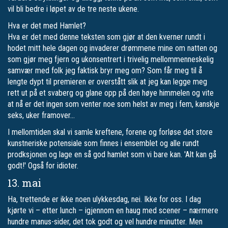
vil bli bedre i løpet av de tre neste ukene.
Hva er det med Hamlet?
Hva er det med denne teksten som gjør at den kverner rundt i
hodet mitt hele dagen og invaderer drømmene mine om natten og
som gjør meg fjern og ukonsentrert i trivelig mellommenneskelig
samvær med folk jeg faktisk bryr meg om? Som får meg til å
lengte dypt til premieren er overstått slik at jeg kan legge meg
rett ut på et svaberg og glane opp på den høye himmelen og vite
at nå er det ingen som venter noe som helst av meg i fem, kanskje
seks, uker framover…
I mellomtiden skal vi samle kreftene, forene og forløse det store
kunstneriske potensiale som finnes i ensemblet og alle rundt
prodksjonen og lage en så god hamlet som vi bare kan. 'Alt kan gå
godt!' Også for idioter.
13. mai
Ha, trettende er ikke noen ulykkesdag, nei. Ikke for oss. I dag
kjørte vi – etter lunch – igjennom en haug med scener – nærmere
hundre manus-sider, det tok godt og vel hundre minutter. Men