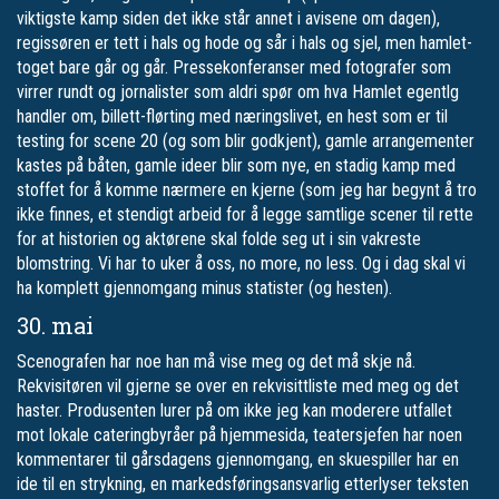
viktigste kamp siden det ikke står annet i avisene om dagen),
regissøren er tett i hals og hode og sår i hals og sjel, men hamlet-
toget bare går og går. Pressekonferanser med fotografer som
virrer rundt og jornalister som aldri spør om hva Hamlet egentlg
handler om, billett-flørting med næringslivet, en hest som er til
testing for scene 20 (og som blir godkjent), gamle arrangementer
kastes på båten, gamle ideer blir som nye, en stadig kamp med
stoffet for å komme nærmere en kjerne (som jeg har begynt å tro
ikke finnes, et stendigt arbeid for å legge samtlige scener til rette
for at historien og aktørene skal folde seg ut i sin vakreste
blomstring. Vi har to uker å oss, no more, no less. Og i dag skal vi
ha komplett gjennomgang minus statister (og hesten).
30. mai
Scenografen har noe han må vise meg og det må skje nå.
Rekvisitøren vil gjerne se over en rekvisittliste med meg og det
haster. Produsenten lurer på om ikke jeg kan moderere utfallet
mot lokale cateringbyråer på hjemmesida, teatersjefen har noen
kommentarer til gårsdagens gjennomgang, en skuespiller har en
ide til en strykning, en markedsføringsansvarlig etterlyser teksten