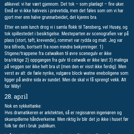
allikevel: vi har vært gjennom. Det tok – som planlagt – fire uker.
Ennå er vi ikke halvveis i prøvetida, men det føles som om vi har
gjort mer enn halve grunnarbeidet, det kjenns bra.
Etter en sein lunch drog vi i samla flokk til Tønsberg, vel Husøy, og
tok spillestedet i besiktigelse. Mesteparten av scenografien var på
plass (stort, tøft, krevende), rommet var rydda og malt. Jeg var
bra tilfreds, bortsett fra noen mindre bekymringer: 1)
Stigene/trappene fra catwalken til øvre scenegulv er ikke
bra/riktige 2) oppgangen fra gulv til catwalk er ikke løst 3) malinga
på veggen ser ikke helt bra ut (men den er visst ikke ferdig). Men
verst av alt: de fæle nyrike, vulgære block-watne eneboligene som
ligger på andre sida av sundet. Men de skal vi få sprengt vekk. Alt
for Willy!
28. april
Nok en sykkeltanke:
Hvis dramatikeren er arkitekten, så er regissøren ingeniøren og
skuespillerne håndverkerne. Men riktig liv blir det jo ikke i huset før
folk tar det i bruk: publikum.