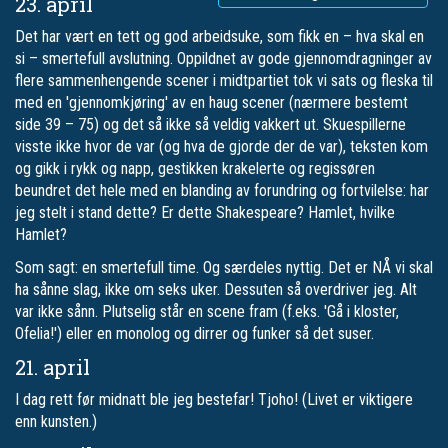
23. april
Det har vært en tett og god arbeidsuke, som fikk en – hva skal en
si – smertefull avslutning. Oppildnet av gode gjennomdragninger av
flere sammenhengende scener i midtpartiet tok vi sats og fleska til
med en 'gjennomkjøring' av en haug scener (nærmere bestemt
side 39 – 75) og det så ikke så veldig vakkert ut. Skuespillerne
visste ikke hvor de var (og hva de gjorde der de var), teksten kom
og gikk i rykk og napp, gestikken krakelerte og regissøren
beundret det hele med en blanding av forundring og fortvilelse: har
jeg stelt i stand dette? Er dette Shakespeare? Hamlet, hvilke
Hamlet?
Som sagt: en smertefull time. Og særdeles nyttig. Det er NÅ vi skal
ha sånne slag, ikke om seks uker. Dessuten så overdriver jeg. Alt
var ikke sånn. Plutselig står en scene fram (f.eks. 'Gå i kloster,
Ofelia!') eller en monolog og dirrer og funker så det suser.
21. april
I dag rett før midnatt ble jeg bestefar! Tjoho! (Livet er viktigere
enn kunsten.)