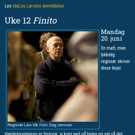
Les
IdaLou Larsens anmeldelse
.
Uke 12
Finito
Mandag
20. juni
En matt, men
lykkelig
regissør skriver
disse linjer.
Regissør Lars Vik. Foto: Dag Jenssen
Hamletpremieren er historie, vi kom ned på beina og vel så det.