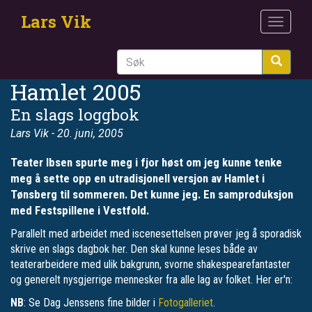
Hopp
Lars Vik
til
Toggle
hovedinnhold
navigat
Søk
Hamlet 2005
En slags loggbok
Lars Vik
- 20. juni, 2005
Teater Ibsen spurte meg i fjor høst om jeg kunne tenke
meg å sette opp en utradisjonell versjon av Hamlet i
Tønsberg til sommeren. Det kunne jeg. En samproduksjon
med Festspillene i Vestfold.
Parallelt med arbeidet med iscenesettelsen prøver jeg å sporadisk
skrive en slags dagbok her. Den skal kunne leses både av
teaterarbeidere med ulik bakgrunn, svorne shakespearefantaster
og generelt nysgjerrige mennesker fra alle lag av folket. Her er'n:
NB
: Se Dag Jenssens fine bilder i
Fotogalleriet
.