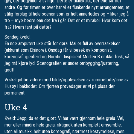
gøy, det begynner å svinge. Dette er dialektikk, det ene tar det
andre. Og før timen er over har vi et flunkende nytt arrangement, et
stilig forslag til hele scenen som er helt annerledes og – liker jeg å
tro – mye bedre enn det fra i går. Det er et mirakel. Hvor kom det
fra? Hvem fant på dette?
Søndag kveld:
En noe amputert uke står for døra. Mai er full av overraskelser
(akkurat som Elsinore). Onsdag får vi besøk av komponist,
koreograf, gjenferd og Horatio. Inspisient Morten B er ikke frisk, så
jeg må kjøre lyd. Scenografien er under ombygging/justering,
godt!
Vi skal jobbe videre med bilde/opplevelsen av rommet ute/inne av
Husøy i bakhodet. Om fjorten prøvedager er vi på plass der
permanent.
Uke 4
Kveld: Jepp, da er det gjort. Vi har vært gjennom hele greia. Vel,
mer eller mindre hele greia, riktignok uten komplett emsemble,
uten all musikk, helt uten koreografi, nærmest kostymeløse, men