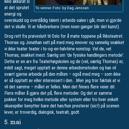
ikke akkurat si
at det sprutet
To venner. Foto: by Dag Jenssen
energi og
overskudd og overdådig talent i arbeids-salen i går, men vi gjorde
det vi skulle. Vi er håndverkere (men noen ganger blir det kunst).
Drog rett fra prøveslutt til Oslo for å møte toppene på Riksteatret.
Thomas og Jonathan satt på med meg innover og sannelig snakket
vi ikke teater teater i to-og-en-halvtime nonstop. Vel de, vel
Thomas, snakket mest. Særlig om 'de fysiske handlingers metode'.
Dette er en arv fra Teaterhøgskolen og de (vel, særlig Thomas) er,
mildt sagt, meget opptatt av denne arbeidsmetoden og han vil
svært gjerne arbeide på den måten – også med meg – som ikke
er så opptatt av eller interessert i den…
Men
jeg tror faktisk at vi
vil det samme – målet er felles. Men det finnes flere veier dit.
Flere måter å gjøre det på, flere metoder. Og det er samme
pokker for meg hvilke metode eller system eller tro hver enkelt
skuespiller benytter bare det han/hun presterer (sic!) på scenen
lever, er troverdig, dialogisk, teatralt, godt.
5. mai