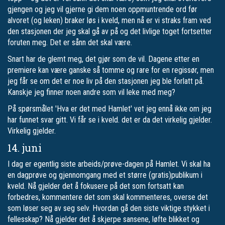
gjengen og jeg vil gjerne gi dem noen oppmuntrende ord før
alvoret (og leken) braker løs i kveld, men nå er vi straks fram ved
den stasjonen der jeg skal gå av på og det livlige toget fortsetter
foruten meg. Det er sånn det skal være.
Snart har de glemt meg, det gjør som de vil. Dagene etter en
premiere kan være ganske så tomme og rare for en regissør, men
jeg får se om det er noe liv på den stasjonen jeg ble forlatt på.
Kanskje jeg finner noen andre som vil leke med meg?
På spørsmålet 'Hva er det med Hamlet' vet jeg ennå ikke om jeg
har funnet svar gitt. Vi får se i kveld. det er da det virkelig gjelder.
Virkelig gjelder.
14. juni
I dag er egentlig siste arbeids/prøve-dagen på Hamlet. Vi skal ha
en dagprøve og gjennomgang med et større (gratis)publikum i
kveld. Nå gjelder det å fokusere på det som fortsatt kan
forbedres, kommentere det som skal kommenteres, overse det
som løser seg av seg selv. Hvordan gå den siste viktige stykket i
fellesskap? Nå gjelder det å skjerpe sansene, løfte blikket og