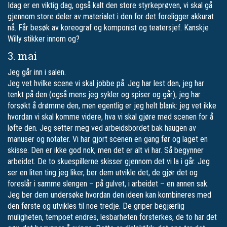
Idag er en viktig dag, også kalt den store styrkeprøven, vi skal gå
gjennom store deler av materialet i den for det foreligger akkurat
nå. Får besøk av koreograf og komponist og teatersjef. Kanskje
Willy stikker innom og?
3. mai
Jeg går inn i salen.
Jeg vet hvilke scene vi skal jobbe på. Jeg har lest den, jeg har
tenkt på den (også mens jeg sykler og spiser og går), jeg har
forsøkt å drømme den, men egentlig er jeg helt blank: jeg vet ikke
hvordan vi skal komme videre, hva vi skal gjøre med scenen for å
løfte den. Jeg setter meg ved arbeidsbordet bak haugen av
manuser og notater. Vi har gjort scenen en gang før og laget en
skisse. Den er ikke god nok, men det er alt vi har. Så begynner
arbeidet. De to skuespillerne skisser gjennom det vi la i går. Jeg
ser en liten ting jeg liker, ber dem utvikle det, de gjør det og
foreslår i samme slengen – på gulvet, i arbeidet – en annen sak.
Jeg ber dem undersøke hvordan den ideen kan kombineres med
den første og utvikles til noe tredje. De griper begjærlig
muligheten, tempoet endres, lesbarheten forsterkes, de to har det