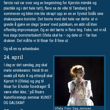
første rad var over seg av begeistring for Kjerstis mimikk og
plastikk og i det hele tatt), flere sa de ville til Tønsberg til
sommeren og bilen min ble skrapt opp av en av Eyvind Solås sine
shakespeare-korister. Det beste med det hele var dette: at vi
greide å gjøre en slags 'prøve' med publikum, en aldri så liten
offentlig improvisasjon. Og av det lærte vi flere ting. F.eks. vet vi nå
hva slags bomsterbukett Ofelia skal ha – og dele ut – før hun
drukner. Det måtte vi til Risør for å fnne ut.
Og nå en ny arbeidsuke.
24. april
I dag er det søndag, jeg skal
møte sminkeansv. Heidi til en
snakk på Kafe K og etterpå skal
Kjersti H (Ofelia) og jeg til
Risør for å holde foredraget 'Å
være eller ikke…' på Risørs
Kunstforenings seminar KUNST
OG GALSKAP.
Ofelia. Foto: Dag Jenssen