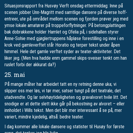
Situasjonsrapport fra Husvøy Verft onsdag ettermiddag: Inne på
scenen jobber Unn-Magritt med samtlige dansere på diverse hoff-
entreer, ute på området mellom scenen og fjorden prøver jeg med
ymse lokale amatører på troppeforflytninger. På betongplattingen
bak dobrakkene holder Hamlet og Ofelia på, i sidehallen styrer
Anne-Sohie med gjøglertruppens håpløse forestilling og inne i en
krok ved gamle­verftet står Horatio og terper tekst under åpen
himmel. Hele det gamle verftet syder av teater-aktiviteter. Det
liker jeg. (Men hva hadde enm gammel skips-sveiser tenkt om han
ruslet forbi der akkurat da?)
25. mai
På mange måter har arbeidet tatt en ny retning denne uka; vi
slipper oss mer løs, vi tør mer, satser tungt på det teatrale, det
utadvendte. Og lar selvhøytideligheten og gravalvoret hvile litt. Det
snodige er at dette slett ikke går på bekostning av alvoret – eller
innholdet i Wills tekst. Men det blir mer interessant å se på, mer
variert, mindre kjedelig, altså: bedre teater.
I dag kommer alle lokale dansere og statister til Husøy for første