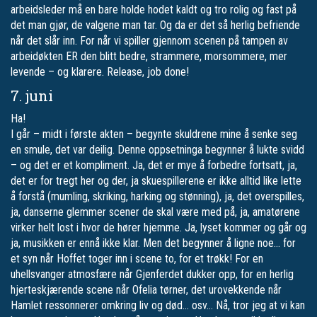
arbeidsleder må en bare holde hodet kaldt og tro rolig og fast på
det man gjør, de valgene man tar. Og da er det så herlig befriende
når det slår inn. For når vi spiller gjennom scenen på tampen av
arbeidøkten ER den blitt bedre, strammere, morsommere, mer
levende – og klarere. Release, job done!
7. juni
Ha!
I går – midt i første akten – begynte skuldrene mine å senke seg
en smule, det var deilig. Denne oppsetninga begynner å lukte svidd
– og det er et kompliment. Ja, det er mye å forbedre fortsatt, ja,
det er for tregt her og der, ja skuespillerene er ikke alltid like lette
å forstå (mumling, skriking, harking og stønning), ja, det overspilles,
ja, danserne glemmer scener de skal være med på, ja, amatørene
virker helt lost i hvor de hører hjemme. Ja, lyset kommer og går og
ja, musikken er ennå ikke klar. Men det begynner å ligne noe… for
et syn når Hoffet toger inn i scene to, for et trøkk! For en
uhellsvanger atmosfære når Gjenferdet dukker opp, for en herlig
hjerteskjærende scene når Ofelia tørner, det urovekkende når
Hamlet ressonnerer omkring liv og død… osv… Nå, tror jeg at vi kan