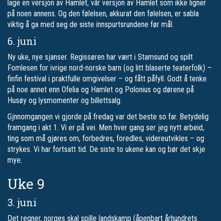
lage en versjon av Hamlet, vår versjon av Hamlet som ikke ligner
på noen annens. Og den følelsen, akkurat den følelsen, er sabla
viktig å ga med seg de siste innspurtsrundene før mål.
6. juni
Ny uke, nye sjanser. Regissøren har vært i Stamsund og spilt
Fomlesen for ivrige nord-norske barn (og litt blaserte teaterfolk) –
finfin festival i praktfulle omgivelser – og fått påfyll. Godt å tenke
på noe annet enn Ofelia og Hamlet og Polonius og dørene på
Husøy og lysmomenter og billettsalg.
Gjnnomgangen vi gjorde på fredag var det beste so far. Betydelig
framgang i akt 1. Vi er på vei. Men hver gang ser jeg nytt arbeid,
ting som må gjøres om, forbedres, foredles, videreutvikles – og
strykes. Vi har fortsatt tid. De siste to ukene kan og bør det skje
mye.
Uke 9
3. juni
Det regner, norges skal spille landskamp (åpenbart århundrets