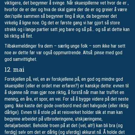
viktigere, det begynner å svinge. Når skuespillerne vet hvor de er ,
hvorfor de er der og hva de skal gjøre der de er og greier å være
der/spille sammen så begynner ting å skje, da begynner det
virkelig å ligne noe. Og det er første gang vi har gjort så store
strekk og i lange partier satt jeg bare og så på… og så at dette kan
bli riktig så fint.
Tilbakemeldinger fra dem – særlig unge folk – som ikke har sett
noe av dette før var også oppmuntrende. Altså: pinse med god
god samvittighet.
12. mai
Forskjellen på, vel, en av forskjellene på, en god og mindre god
skuespiller (eller er ordet mer erfaren?) er kanskje dette: evnen til
å skjønne når man gjør noe riktig, å forstå når man har truffet en
mening, en åre, et spor, en vei. For så å bygge videre på det neste
gang. Ikke kaste det gode overbord med det halvgode (eller riktig
dårlige). Evnen til å stole på at reisverket holder slik at man kan
begynne arbeidet på utbroderingene, utskjæringene,
detaljarbeidet. Beholde troen på at det (vel, alt!) kan bli bra (og
ferdig) selv om det er dårlig (og uferdig) akkurat nå. Å holde det