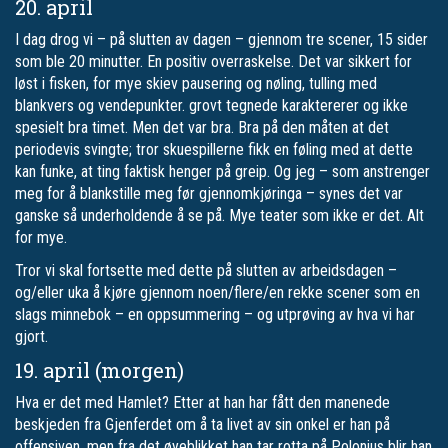
20. april
I dag drog vi – på slutten av dagen – gjennom tre scener, 15 sider
som ble 20 minutter. En positiv overraskelse. Det var sikkert for
løst i fisken, for mye skiev pausering og nøling, tulling med
blankvers og vendepunkter. grovt tegnede karaktererer og ikke
spesielt bra timet. Men det var bra. Bra på den måten at det
periodevis svingte; tror skuespillerne fikk en føling med at dette
kan funke, at ting faktisk henger på greip. Og jeg – som anstrenger
meg for å blankstille meg før gjennomkjøringa – synes det var
ganske så underholdende å se på. Mye teater som ikke er det. Alt
for mye.
Tror vi skal fortsette med dette på slutten av arbeidsdagen –
og/eller uka å kjøre gjennom noen/flere/en rekke scener som en
slags minnebok – en oppsummering – og utprøving av hva vi har
gjort.
19. april (morgen)
Hva er det med Hamlet? Etter at han har fått den manenede
beskjeden fra Gjenferdet om å ta livet av sin onkel er han på
offensiven, men fra det øyeblikket han tar rotta på Polonius blir han