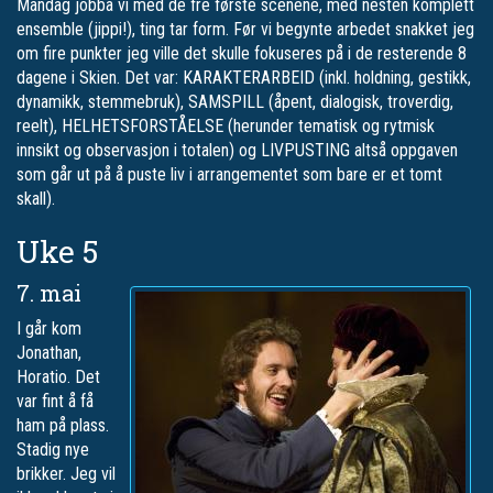
Mandag jobba vi med de fre første scenene, med nesten komplett
ensemble (jippi!), ting tar form. Før vi begynte arbedet snakket jeg
om fire punkter jeg ville det skulle fokuseres på i de resterende 8
dagene i Skien. Det var: KARAKTERARBEID (inkl. holdning, gestikk,
dynamikk, stemmebruk), SAMSPILL (åpent, dialogisk, troverdig,
reelt), HELHETSFORSTÅELSE (herunder tematisk og rytmisk
innsikt og observasjon i totalen) og LIVPUSTING altså oppgaven
som går ut på å puste liv i arrangementet som bare er et tomt
skall).
Uke 5
7. mai
I går kom
Jonathan,
Horatio. Det
var fint å få
ham på plass.
Stadig nye
brikker. Jeg vil