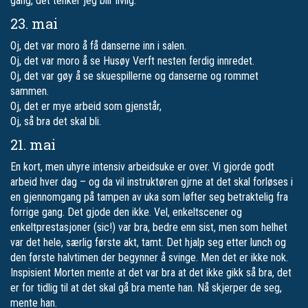
gang, det tenker jeg blir livlig.
23. mai
Oj, det var moro å få danserne inn i salen.
Oj, det var moro å se Husøy Verft nesten ferdig innredet.
Oj, det var gøy å se skuespillerne og danserne og rommet
sammen.
Oj, det er mye arbeid som gjenstår,
Oj, så bra det skal bli.
21. mai
En kort, men uhyre intensiv arbeidsuke er over. Vi gjorde godt
arbeid hver dag – og da vil instruktøren gjrne at det skal forløses i
en gjennomgang på tampen av uka som løfter seg betraktelig fra
forrige gang. Det gjode den ikke. Vel, enkeltscener og
enkeltprestasjoner (sic!) var bra, bedre enn sist, men som helhet
var det hele, særlig første akt, tamt. Det hjalp seg etter lunch og
den første halvtimen der begynner å svinge. Men det er ikke nok.
Inspisient Morten mente at det var bra at det ikke gikk så bra, det
er for tidlig til at det skal gå bra mente han. Nå skjerper de seg,
mente han.