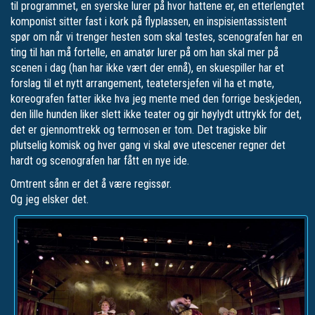
til programmet, en syerske lurer på hvor hattene er, en etterlengtet
komponist sitter fast i kork på flyplassen, en inspisientassistent
spør om når vi trenger hesten som skal testes, scenografen har en
ting til han må fortelle, en amatør lurer på om han skal mer på
scenen i dag (han har ikke vært der ennå), en skuespiller har et
forslag til et nytt arrangement, teatetersjefen vil ha et møte,
koreografen fatter ikke hva jeg mente med den forrige beskjeden,
den lille hunden liker slett ikke teater og gir høylydt uttrykk for det,
det er gjennomtrekk og termosen er tom. Det tragiske blir
plutselig komisk og hver gang vi skal øve utescener regner det
hardt og scenografen har fått en nye ide.
Omtrent sånn er det å være regissør.
Og jeg elsker det.