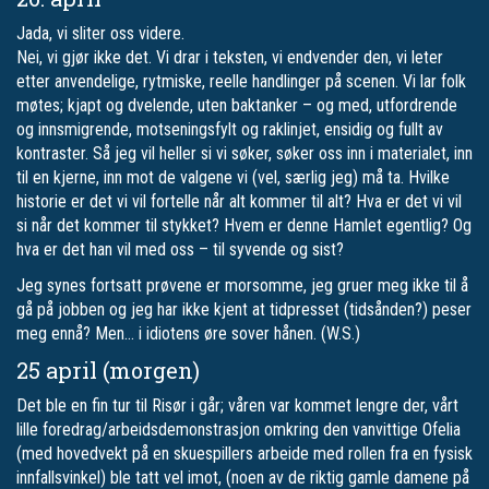
Jada, vi sliter oss videre.
Nei, vi gjør ikke det. Vi drar i teksten, vi endvender den, vi leter
etter anvendelige, rytmiske, reelle handlinger på scenen. Vi lar folk
møtes; kjapt og dvelende, uten baktanker – og med, utfordrende
og innsmigrende, motseningsfylt og raklinjet, ensidig og fullt av
kontraster. Så jeg vil heller si vi søker, søker oss inn i materialet, inn
til en kjerne, inn mot de valgene vi (vel, særlig jeg) må ta. Hvilke
historie er det vi vil fortelle når alt kommer til alt? Hva er det vi vil
si når det kommer til stykket? Hvem er denne Hamlet egentlig? Og
hva er det han vil med oss – til syvende og sist?
Jeg synes fortsatt prøvene er morsomme, jeg gruer meg ikke til å
gå på jobben og jeg har ikke kjent at tidpresset (tidsånden?) peser
meg ennå? Men… i idiotens øre sover hånen. (W.S.)
25 april (morgen)
Det ble en fin tur til Risør i går; våren var kommet lengre der, vårt
lille foredrag/arbeidsdemonstrasjon omkring den vanvittige Ofelia
(med hovedvekt på en skuespillers arbeide med rollen fra en fysisk
innfallsvinkel) ble tatt vel imot, (noen av de riktig gamle damene på