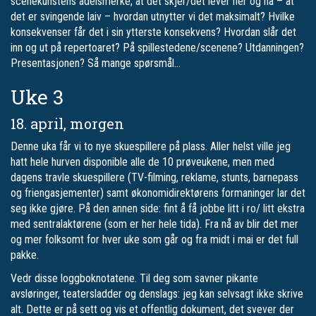
scenekunstens adelsmerke; at det skjer/det lever her og nå – at
det er svingende laiv – hvordan utnytter vi det maksimalt? Hvilke
konsekvenser får det i sin ytterste konsekvens? Hvordan slår det
inn og ut på repertoaret? På spillestedene/scenene? Utdanningen?
Presentasjonen? Så mange spørsmål…
Uke 3
18. april, morgen
Denne uka får vi to nye skuespillere på plass. Aller helst ville jeg
hatt hele hurven disponible alle de 10 prøveukene, men med
dagens travle skuespillere (TV-filming, reklame, stunts, barnepass
og friengasjementer) samt økonomidirektørens formaninger lar det
seg ikke gjøre. På den annen side: fint å få jobbe litt i ro/ litt ekstra
med sentralaktørene (som er her hele tida). Fra nå av blir det mer
og mer folksomt for hver uke som går og fra midt i mai er det full
pakke.
Vedr disse loggboknotatene. Til deg som savner pikante
avsløringer, teatersladder og denslags: jeg kan selvsagt ikke skrive
alt. Dette er på sett og vis et offentlig dokument, det svever der