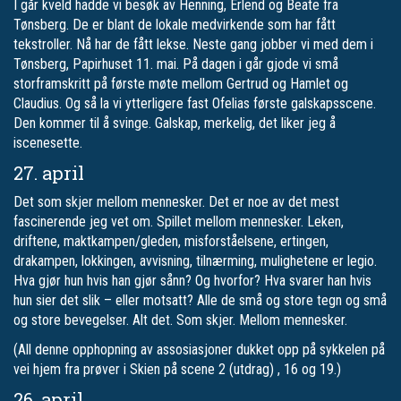
I går kveld hadde vi besøk av Henning, Erlend og Beate fra
Tønsberg. De er blant de lokale medvirkende som har fått
tekstroller. Nå har de fått lekse. Neste gang jobber vi med dem i
Tønsberg, Papirhuset 11. mai. På dagen i går gjode vi små
storframskritt på første møte mellom Gertrud og Hamlet og
Claudius. Og så la vi ytterligere fast Ofelias første galskapsscene.
Den kommer til å svinge. Galskap, merkelig, det liker jeg å
iscenesette.
27. april
Det som skjer mellom mennesker. Det er noe av det mest
fascinerende jeg vet om. Spillet mellom mennesker. Leken,
driftene, maktkampen/gleden, misforståelsene, ertingen,
drakampen, lokkingen, avvisning, tilnærming, mulighetene er legio.
Hva gjør hun hvis han gjør sånn? Og hvorfor? Hva svarer han hvis
hun sier det slik – eller motsatt? Alle de små og store tegn og små
og store bevegelser. Alt det. Som skjer. Mellom mennesker.
(All denne opphopning av assosiasjoner dukket opp på sykkelen på
vei hjem fra prøver i Skien på scene 2 (utdrag) , 16 og 19.)
26. april