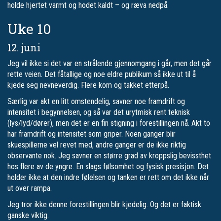
holde hjertet varmt og hodet kaldt – og ræva nedpå.
Uke 10
12. juni
Jeg vil ikke si det var en strålende gjennomgang i går, men det går
rette veien. Det fåtallige og noe eldre publikum så ikke ut til å
kjede seg nevneverdig. Flere kom og takket etterpå.
Særlig var akt en litt omstendelig, savner noe framdrift og
intensitet i begynnelsen, og så var det urytmisk rent teknisk
(lys/lyd/dører), men det er en fin stigning i forestillingen nå. Akt to
har framdrift og intensitet som griper. Noen ganger blir
skuespillerne vel revet med, andre ganger er de ikke riktig
observante nok. Jeg savner en større grad av kroppslig bevissthet
hos flere av de yngre. En slags følsomhet og fysisk presisjon. Det
holder ikke at den indre følelsen og tanken er rett om det ikke når
ut over rampa.
Jeg tror ikke denne forestillingen blir kjedelig. Og det er faktisk
ganske viktig.