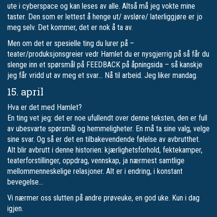
ute i cyberspace og kan leses av alle. Altså må jeg vokte mine
taster. Den som er lettest å henge ut/ avsløre/ laterliggjøre er jo
meg selv. Det kommer, det er nok å ta av.
Men om det er spesielle ting du lurer på –
teater/produksjonsgreier vedr Hamlet du er nysgjerrig på så får du
slenge inn et spørsmål på FEEDBACK på åpningsida – så kanskje
jeg får vridd ut av meg et svar… Nå til arbeid. Jeg liker mandag.
15. april
Hva er det med Hamlet?
En ting vet jeg: det er noe ufullendt over denne teksten, den er full
av ubesvarte spørsmål og hemmeligheter. En må ta sine valg, velge
sine svar. Og så er det en tilbakevendende følelse av avbrutthet.
Alt blir avbrutt i denne historien: kjærlighetsforhold, fektekamper,
teaterforstillinger, oppdrag, vennskap, ja nærmest samtlige
mellommenneskelige relasjoner. Alt er i endring, i konstant
bevegelse…
Vi nærmer oss slutten på andre prøveuke, en god uke. Kun i dag
igjen.