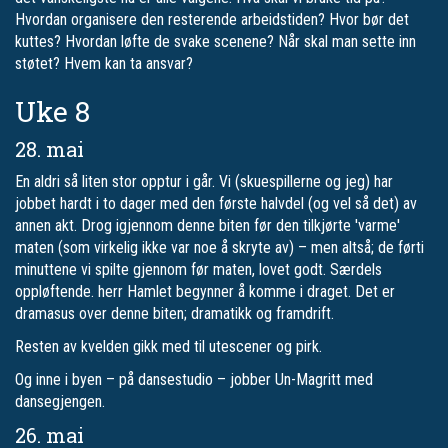
Hvordan organisere den resterende arbeidstiden? Hvor bør det
kuttes? Hvordan løfte de svake scenene? Når skal man sette inn
støtet? Hvem kan ta ansvar?
Uke 8
28. mai
En aldri så liten stor opptur i går. Vi (skuespillerne og jeg) har
jobbet hardt i to dager med den første halvdel (og vel så det) av
annen akt. Drog igjennom denne biten før den tilkjørte 'varme'
maten (som virkelig ikke var noe å skryte av) – men altså; de førti
minuttene vi spilte gjennom før maten, lovet godt. Særdels
oppløftende. herr Hamlet begynner å komme i draget. Det er
dramasus over denne biten; dramatikk og framdrift.
Resten av kvelden gikk med til utescener og pirk.
Og inne i byen – på dansestudio – jobber Un-Magritt med
dansegjengen.
26. mai