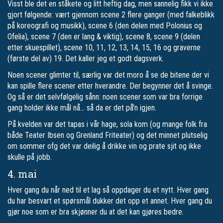
Visst ble det en ståkete og litt heftig dag, men sannelig fikk vi ikke
gjort følgende: vært gjennom scene 2 flere ganger (med falkeblikk
på koreografi og musikk), scene 6 (den delen med Polonius og
Ofelia), scene 7 (den er lang & viktig), scene 8, scene 9 (delen
etter skuespillet), scene 10, 11, 12, 13, 14, 15, 16 og graverne
(første del av) 19. Det kaller jeg et godt dagsverk.
Noen scener glimter til, særlig var det moro å se de bitene der vi
kan spille flere scener etter hverandre. Der begynner det å svinge.
Og så er det selvfølgelig sånn: noen scener som var bra forrige
gang holder ikke mål nå… så da er det på'n igjen.
På kvelden var det tapas i vår hage, sola kom (og mange folk fra
både Teater Ibsen og Grenland Friteater) og det minnet plutselig
om sommer ofg det var deilig å drikke vin og prate sjit og ikke
skulle på jobb.
4. mai
Hver gang du når ned til et lag så oppdager du et nytt. Hver gang
du har besvart et spørsmål dukker det opp et annet. Hver gang du
gjør noe som er bra skjønner du at det kan gjøres bedre.