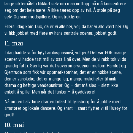
lange siktemålet i blikket selv om man nettopp nå må konsentrere
seg om det hele nære. Å ikke tæres opp av tvil. Å stole på seg
selv. Og sine medspillere. Og instruktøren.
Ellers: idag kom Duc, da er vi alle her, vel, da har vi alle vært her. Og
vi fikk jobbet med flere av hans sentrale scener, jobbet godt.
11. mai
I dag hadde vi for høyt ambisjonsnivå, vel jeg! Det var FOR mange
scener vi hadde tatt mål av oss å nå over. Men de vi rakk tok vi da
grundig fatt i. Særlig var det soveroms-scenen mellom Hamlet og
Gjertrude som fikk vår oppmerksomhet, det er en nøkkelscene,
den er vanskelig, det er mange lag, mange muligheter til unik
drama og heftige vendepunkter. Og – det må sies – slett ikke
enkelt å spille. Men når det funker – å gøddvære!
Nå om en halv time drar en billast til Tønsberg for å jobbe med
amatører og lokale dansere. Og snart – snart flytter vi til Husøy for
godt!
10. mai