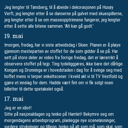
Jeg lengter til Tønsberg, til å abeide i dekorasjonen på Husøy
Verft, jeg lengter etter å se danserne på gulvet med skuespillerne,
jeg lengter etter å se om masseopptrinnene fungerer, jeg lengter
etter å sette alle bitene sammen. 'Alt kan gå godt.'
19. mai
Imorgen, fredag, har vi siste arbeidsdag i Skien. Planen er å pløye
gjennom mesteparten av stoffet for de som gidder å se på. Har
sett på store deler av video fra forrige fredag, det er lærerrikt å
observere stoffet på tejp. Ting tydeliggjøres, ikke bare det dårlige.
Kongen og Dronninga er i hovedstaden i dag for å svinge seg med
hoffet mens vi terper enkeltscener. I kveld akl vi til TV Vestfold og
gjøre et innslag for dem. Hadde vært fint om vi fik solgt noen
billetter til dette spetakelet også.
17. mai
Jeg er en idiot!
Sitte på nasjonaldagen og tenke på Hamlet! Bekymre seg om
morgendagens arbeidsprogram, planlegge nye sceneløsninger,
vurdere strykninger og tillegg, tenke på alt som må, som skal, som