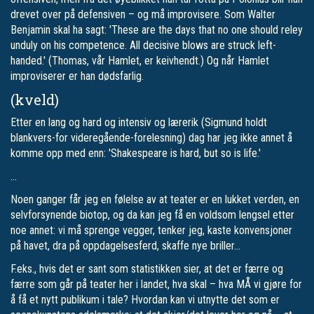
drevet over på defensiven – og må improvisere. Som Walter
Benjamin skal ha sagt: 'These are the days that no one should reley
unduly on his competence. All decisive blows are struck left-
handed.' (Thomas, vår Hamlet, er keivhendt.) Og når Hamlet
improviserer er han dødsfarlig.
(kveld)
Etter en lang og hard og intensiv og lærerik (Sigmund holdt
blankvers-for videregående-forelesning) dag har jeg ikke annet å
komme opp med enn: 'Shakespeare is hard, but so is life.'
…
Noen ganger får jeg en følelse av at teater er en lukket verden, en
selvforsynende biotop, og da kan jeg få en voldsom lengsel etter
noe annet: vi må sprenge vegger, tenker jeg, kaste konvensjoner
på havet, dra på oppdagelsesferd, skaffe nye briller…
F.eks., hvis det er sant som statistikken sier, at det er færre og
færre som går på teater her i landet, hva skal – hva MÅ vi gjøre for
å få et nytt publikum i tale? Hvordan kan vi utnytte det som er