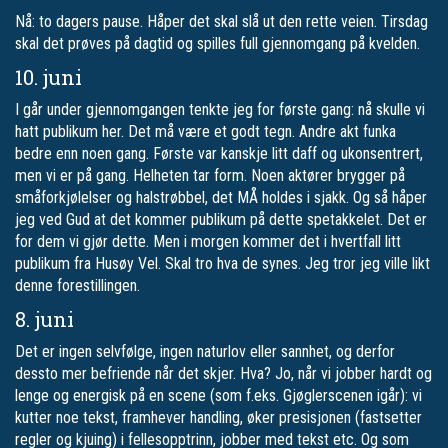
Nå: to dagers pause. Håper det skal slå ut den rette veien. Tirsdag
skal det prøves på dagtid og spilles full gjennomgang på kvelden.
10. juni
I går under gjennomgangen tenkte jeg for første gang: nå skulle vi
hatt publikum her. Det må være et godt tegn. Andre akt funka
bedre enn noen gang. Første var kanskje litt daff og ukonsentrert,
men vi er på gang. Helheten tar form. Noen aktører brygger på
småforkjølelser og halstrøbbel, det MÅ holdes i sjakk. Og så håper
jeg ved Gud at det kommer publikum på dette spetakkelet. Det er
for dem vi gjør dette. Men i morgen kommer det i hvertfall litt
publikum fra Husøy Vel. Skal tro hva de synes. Jeg tror jeg ville likt
denne forestillingen.
8. juni
Det er ingen selvfølge, ingen naturlov eller sannhet, og derfor
dessto mer befriende når det skjer. Hva? Jo, når vi jobber hardt og
lenge og energisk på en scene (som f.eks. Gjøglerscenen igår): vi
kutter noe tekst, framhever handling, øker presisjonen (fastsetter
regler og kjuing) i fellesopptrinn, jobber med tekst etc. Og som