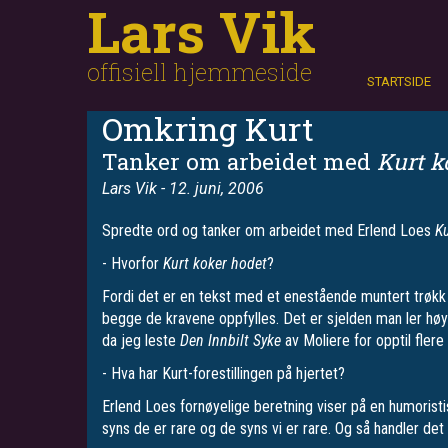
Lars Vik
Hopp
Søk
til
hovedinnhold
offisiell hjemmeside
STARTSIDE
Omkring Kurt
Tanker om arbeidet med
Kurt k
Lars Vik
- 12. juni, 2006
Spredte ord og tanker om arbeidet med Erlend Loes
Ku
- Hvorfor
Kurt koker hodet
?
Fordi det er en tekst med et enestående muntert trøkk f
begge de kravene oppfylles. Det er sjelden man ler høyt 
da jeg leste
Den Innbilt Syke
av Moliere for opptil flere 
- Hva har Kurt-forestillingen på hjertet?
Erlend Loes fornøyelige beretning viser på en humoristi
syns de er rare og de syns vi er rare. Og så handler de