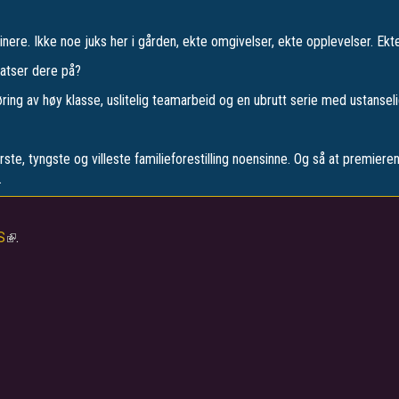
inere. Ikke noe juks her i gården, ekte omgivelser, ekte opplevelser. Ekt
atser dere på?
ing av høy klasse, uslitelig teamarbeid og en ubrutt serie med ustanselig
ste, tyngste og villeste familieforestilling noensinne. Og så at premieren 
.
S
(link
.
is
external)