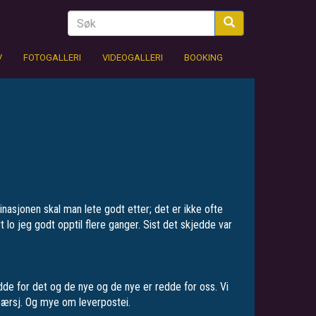
V
FOTOGALLERI
VIDEOGALLERI
BOOKING
nasjonen skal man lete godt etter; det er ikke ofte
 lo jeg godt opptil flere ganger. Sist det skjedde var
dde for det og de nye og de nye er redde for oss. Vi
 bærsj. Og mye om leverpostei.