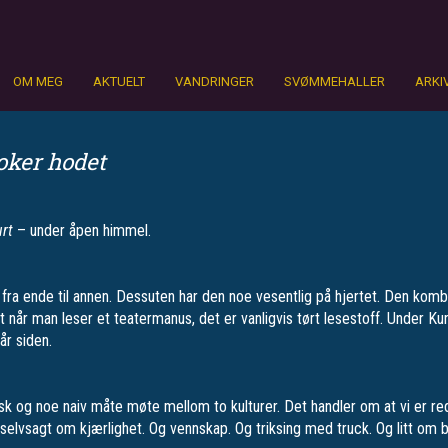
OM MEG
AKTUELT
VANDRINGER
SVØMMEHALLER
ARKI
oker hodet
rt
– under åpen himmel.
ra ende til annen. Dessuten har den noe vesentlig på hjertet. Den kombi
når man leser et teatermanus, det er vanligvis tørt lesestoff. Under Kurt
år siden.
sk og noe naiv måte møte mellom to kulturer. Det handler om at vi er re
t selvsagt om kjærlighet. Og vennskap. Og triksing med truck. Og litt om