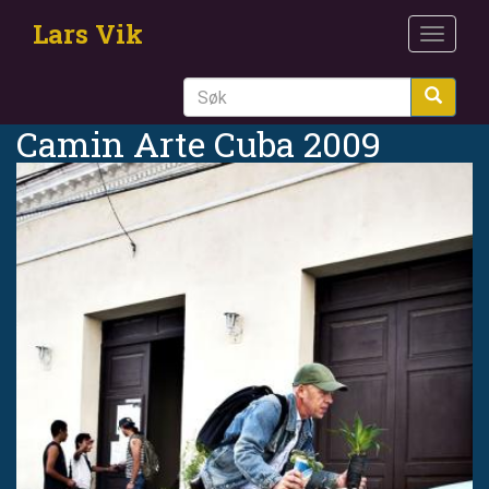
Hopp
Lars Vik
til
Toggle
hovedinnhold
navigat
Søk
Camin Arte Cuba 2009