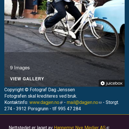
9 Images
VIEW GALLERY
Copyright © Fotograf Dag Jenssen
Fotografen skal krediteres ved bruk.
Kontaktinfo:
www.dagjen.no
(link
-
mail@dagjen.no
(link
- Storgt.
274 - 3912 Porsgrunn - tlf 995 47 284
is
sends
external)
e-
mail)
Nettstedet er laget av
Hannemyr Nye Medier AS
(link
.