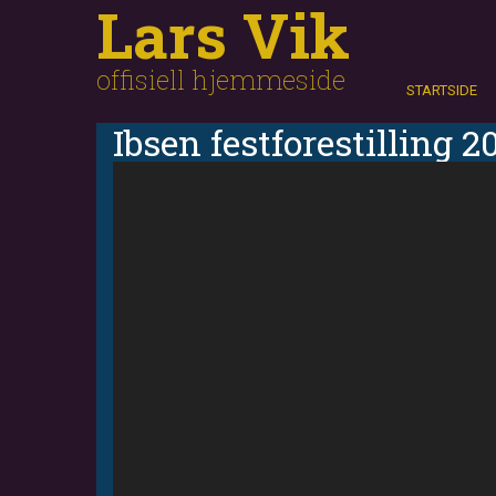
Lars Vik
Hopp
Søk
til
hovedinnhold
offisiell hjemmeside
STARTSIDE
Ibsen festforestilling 2