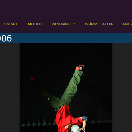
OM MEG
AKTUELT
VANDRINGER
SVØMMEHALLER
ARKI
006